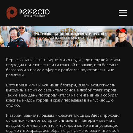
Первая локация - наша виртуальная студия, где ведущий эфира
подводил к выступлениям на красной площади, вёл беседы с
блогерами в прямом эфире и разбавлял подготовленными
роликами.
В это время Илья и Ася, наши блогеры, имели возможность
выходить в эфир со своих телефонов в любой точки города.
Так же весь день по городу катался на скейте Дима и собирал
красивые кадры города и сразу передавал в выпускающую
студию.
И вторая главная площадка - Красная площадь. Здесь проходил
основной концерт, который снимали в 4 камеры + съемка с
воздуха. Картинка с этой точки уходила так же в выпускающую
студию и возвращалась обратно, для демонстрации итоговой
картинки на большой экран площади.
Все локации имели возможность общаться друг с другом.
Ну и немного интерактива - это поиск по хэштэгу в соцсетях
фотографий, видео, сториз, рилз и другого, и выдача этого
материала в эфир.
Так же принимали участие и удаленные зрители, которые могли
подключиться через zoom, смотреть и поддерживать нас
своими эмоциями!