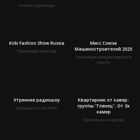
Онлайн трансляция
Kids Fashion Show Russia
Мисс Союза
Машиностроителей 2025
Трансляция показ мод
Трансляция конкурса красоты и
таланта.
Утреннее радиошоу
Квартирник от кавер-
группы "Глянец". От 3х
Красавцы на Love Radio
камер
Трансляции концертов