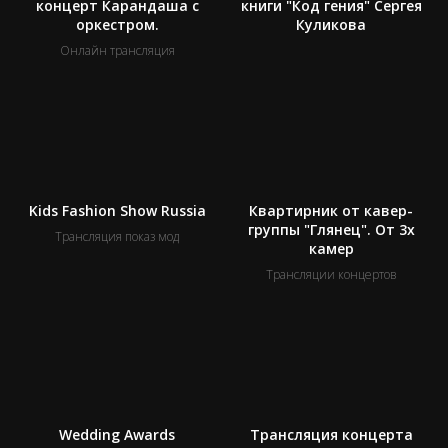
концерт Карандаша с
книги "Код гения" Сергея
оркестром.
Куликова
Онлайн трансляция
Kids Fashion Show Russia
Квартирник от кавер-
группы "Глянец". От 3х
Трансляция показ мод
камер
Трансляции концертов
Wedding Awards
Трансляция концерта