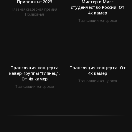
Приволжье 2023
Мистер и Мисс
студенчество России. От
Главная свадебная премия
4х камер
Приволжья
Трансляции концертов
Трансляция концерта
Трансляция концерта. От
кавер-группы "Глянец".
4х камер
От 4х камер
Трансляции концертов
Трансляции концертов