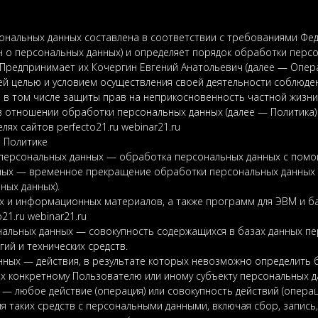
нальных данных составлена в соответствии с требованиями Феде
н о персональных данных) и определяет порядок обработки пер
Предпринимает их Кочергин Евгений Анатольевич (далее — Опера
ей целью и условием осуществления своей деятельности соблюде
 в том числе защиты прав на неприкосновенность частной жизни,
в отношении обработки персональных данных (далее — Политика)
ях сайтов perfecto21.ru webinar21.ru
в Политике
 персональных данных — обработка персональных данных с помо
ных — временное прекращение обработки персональных данных (
ных данных).
их и информационных материалов, а также программ для ЭВМ и ба
21.ru webinar21.ru
нальных данных — совокупность содержащихся в базах данных п
й и технических средств.
анных — действия, в результате которых невозможно определить
х конкретному Пользователю или иному субъекту персональных д
 — любое действие (операция) или совокупность действий (опера
 таких средств с персональными данными, включая сбор, запись,