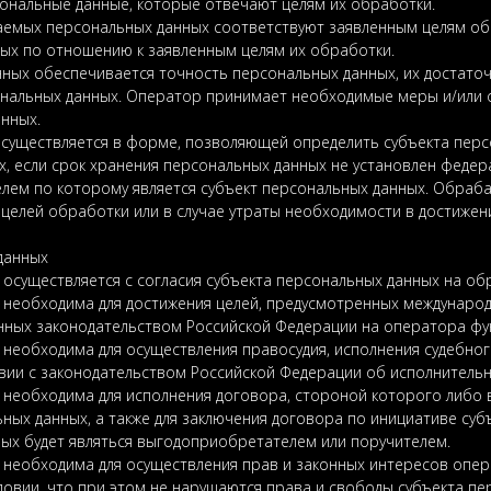
сональные данные, которые отвечают целям их обработки.
аемых персональных данных соответствуют заявленным целям об
х по отношению к заявленным целям их обработки.
нных обеспечивается точность персональных данных, их достаточн
нальных данных. Оператор принимает необходимые меры и/или о
нных.
осуществляется в форме, позволяющей определить субъекта перс
, если срок хранения персональных данных не установлен федер
лем по которому является субъект персональных данных. Обра
целей обработки или в случае утраты необходимости в достижени
данных
 осуществляется с согласия субъекта персональных данных на об
х необходима для достижения целей, предусмотренных междунар
нных законодательством Российской Федерации на оператора фу
необходима для осуществления правосудия, исполнения судебного
вии с законодательством Российской Федерации об исполнитель
х необходима для исполнения договора, стороной которого либо
ьных данных, а также для заключения договора по инициативе суб
ых будет являться выгодоприобретателем или поручителем.
 необходима для осуществления прав и законных интересов опера
овии, что при этом не нарушаются права и свободы субъекта пе