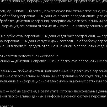
, использование, передачу (распространение, предоставление, дос
ган, муниципальный орган, юридическое или физическое лицо, са
 обработку персональных данных, а также определяющие цели о
работке, действия (операции), совершаемые с персональными д
информация, относящаяся прямо или косвенно к определенному 
ные субъектом персональных данных для распространения, — пер
ом персональных данных путем дачи согласия на обработку перс
анения в порядке, предусмотренном Законом о персональных да
ль сайтов perfecto21.ru webinar21.ru
данных — действия, направленные на раскрытие персональных да
 данных — любые действия, направленные на раскрытие персонал
мление с персональными данными неограниченного круга лиц, в 
змещение в информационно-телекоммуникационных сетях или пр
нных — любые действия, в результате которых персональные дан
ания персональных данных в информационной системе персонал
ператора