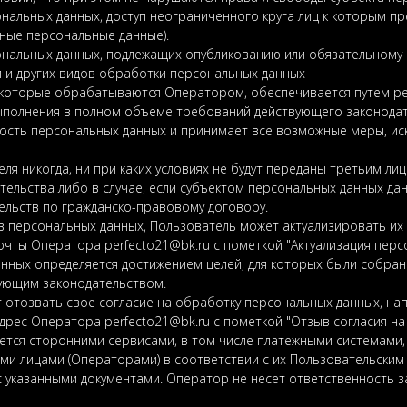
ональных данных, доступ неограниченного круга лиц к которым п
ные персональные данные).
ональных данных, подлежащих опубликованию или обязательному
и и других видов обработки персональных данных
 которые обрабатываются Оператором, обеспечивается путем ре
выполнения в полном объеме требований действующего законодат
ность персональных данных и принимает все возможные меры, и
ля никогда, ни при каких условиях не будут переданы третьим лиц
ельства либо в случае, если субъектом персональных данных да
тельств по гражданско-правовому договору.
й в персональных данных, Пользователь может актуализировать и
очты Оператора perfecto21@bk.ru с пометкой "Актуализация перс
анных определяется достижением целей, для которых были собран
ующим законодательством.
 отозвать свое согласие на обработку персональных данных, н
дрес Оператора perfecto21@bk.ru с пометкой "Отзыв согласия на
ется сторонними сервисами, в том числе платежными системами, 
ми лицами (Операторами) в соответствии с их Пользовательским
 указанными документами. Оператор не несет ответственность за 